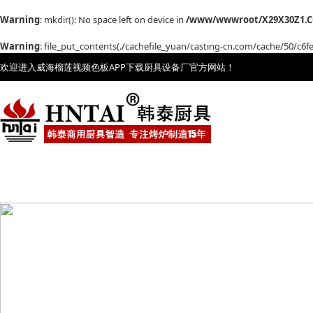
Warning
: mkdir(): No space left on device in
/www/wwwroot/X29X30Z1.C
Warning
: file_put_contents(./cachefile_yuan/casting-cn.com/cache/50/c6fe9
欢迎进入威海榴莲视频色板APP下载厨具设备厂官方网站！