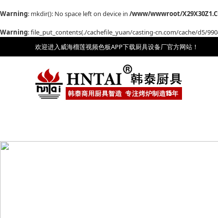
Warning
: mkdir(): No space left on device in
/www/wwwroot/X29X30Z1.C
Warning
: file_put_contents(./cachefile_yuan/casting-cn.com/cache/d5/99047
欢迎进入威海榴莲视频色板APP下载厨具设备厂官方网站！