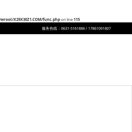
root/X29X30Z1.COM/func.php
on line
115
服务热线：0631-5161886 / 17861091807